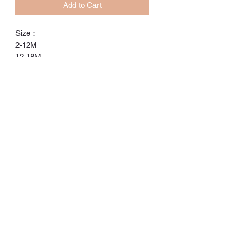
Add to Cart
Size：
2-12M
12-18M
18-24M
ℂ𝕙𝕒𝕣𝕝𝕠𝕥𝕥𝕖.𝕊.ℍ𝕂
ℍ𝕠𝕟𝕘 𝕂𝕠𝕟𝕘 𝕆𝕟𝕝𝕚𝕟𝕖 𝕊𝕥𝕠𝕣𝕖
⚠️訂貨期為付款後14-28日
⚠️除非有標明，否則不包括所有配飾
⚠️請留意，所有貨品不設退換/退款
Whatsapp:
60502113
©2022 by Charlotte S. Proudly created with Wix.com