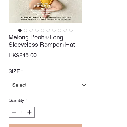
Melong Pooh✨Long
Sleeveless Romper+Hat
Price
HK$245.00
SIZE
*
Quantity
*