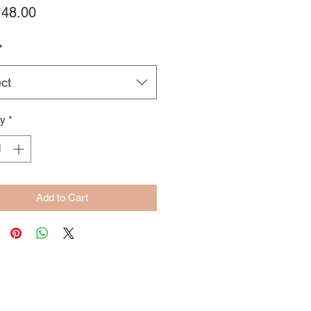
Price
48.00
*
ct
ty
*
Add to Cart