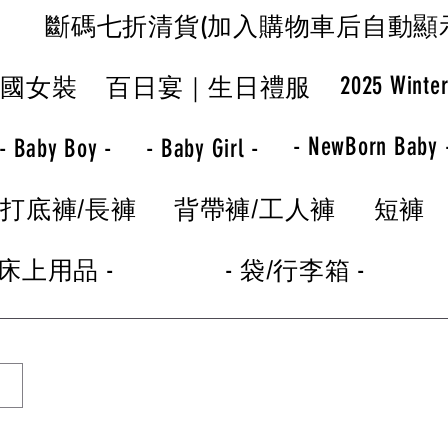
斷碼七折清貨(加入購物車后自動顯
2025 Winte
韓國女裝
百日宴｜生日禮服
- NewBorn Baby 
- Baby Boy -
- Baby Girl -
打底褲/長褲
背帶褲/工人褲
短褲
 床上用品 -
- 袋/行李箱 -