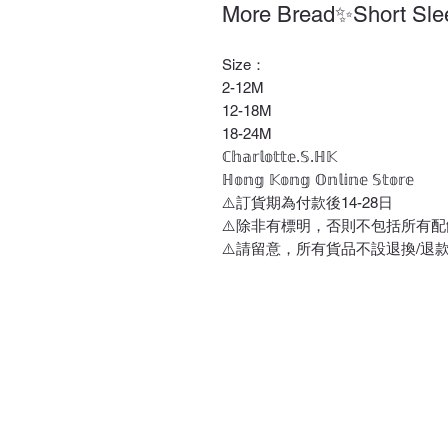
More Bread✨Short Sle
Size：
2-12M
12-18M
18-24M
ℂ𝕙𝕒𝕣𝕝𝕠𝕥𝕥𝕖.𝕊.ℍ𝕂
ℍ𝕠𝕟𝕘 𝕂𝕠𝕟𝕘 𝕆𝕟𝕝𝕚𝕟𝕖 𝕊𝕥𝕠𝕣𝕖
⚠️訂貨期為付款後14-28日
⚠️除非有標明，否則不包括所有配
⚠️請留意，所有貨品不設退換/退