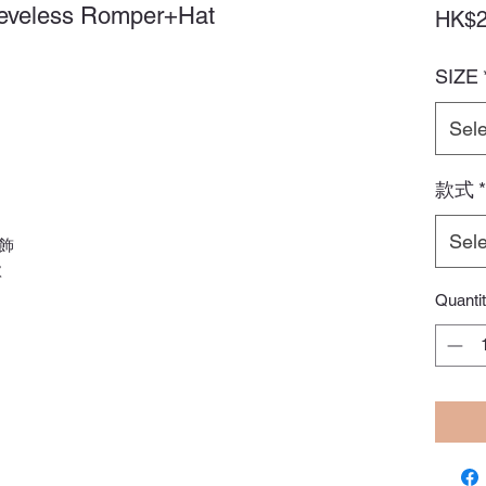
eveless Romper+Hat
HK$2
SIZE
Sele
款式
*
Sele
飾
款
Quanti