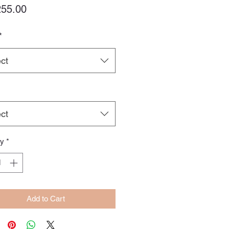
Price
55.00
*
ct
ct
ty
*
Add to Cart