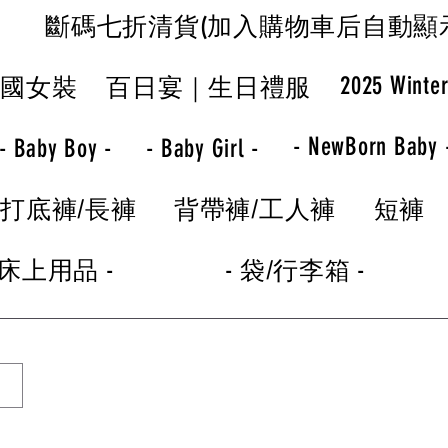
斷碼七折清貨(加入購物車后自動顯
2025 Winte
韓國女裝
百日宴｜生日禮服
- NewBorn Baby 
- Baby Boy -
- Baby Girl -
打底褲/長褲
背帶褲/工人褲
短褲
 床上用品 -
- 袋/行李箱 -