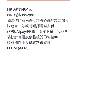
HKD💰$148/1pc
HKD💰$258/2pcs
如選擇購買兩件，請將心儀的款式加入
購物車，結帳時選擇現金支付
(FPS/Alipay/FPS)，直接下單，我地會
儘快計算優惠價格後與你聯絡❤️
請根據以下尺碼資料選碼👇🏻
66CM (3-6M)
73CM (6-9M
80CM (9-18M)
90CM (12-24M)
ℂ𝕙𝕒𝕣𝕝𝕠𝕥𝕥𝕖.𝕊.ℍ𝕂
ℍ𝕠𝕟𝕘 𝕂𝕠𝕟𝕘 𝕆𝕟𝕝𝕚𝕟𝕖 𝕊𝕥𝕠𝕣𝕖
⚠️訂貨期為付款後14-28日
⚠️除非有標明，否則不包括所有配飾
⚠️請留意，所有貨品不設退換/退款