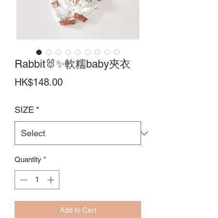
Rabbit🐰✨軟糯baby夾衣
Price
HK$148.00
SIZE
*
Quantity
*
Add to Cart