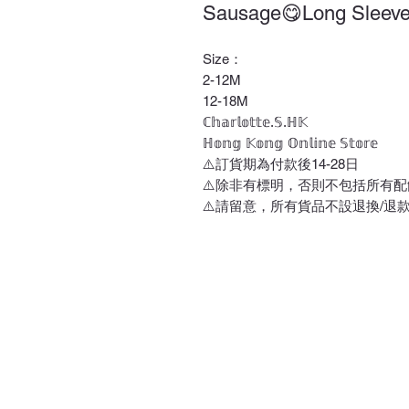
Sausage😋Long Sleev
Size：
2-12M
12-18M
ℂ𝕙𝕒𝕣𝕝𝕠𝕥𝕥𝕖.𝕊.ℍ𝕂
ℍ𝕠𝕟𝕘 𝕂𝕠𝕟𝕘 𝕆𝕟𝕝𝕚𝕟𝕖 𝕊𝕥𝕠𝕣𝕖
⚠️訂貨期為付款後14-28日
⚠️除非有標明，否則不包括所有配
⚠️請留意，所有貨品不設退換/退