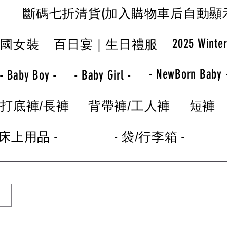
斷碼七折清貨(加入購物車后自動顯
2025 Winte
韓國女裝
百日宴｜生日禮服
- NewBorn Baby 
- Baby Boy -
- Baby Girl -
打底褲/長褲
背帶褲/工人褲
短褲
 床上用品 -
- 袋/行李箱 -