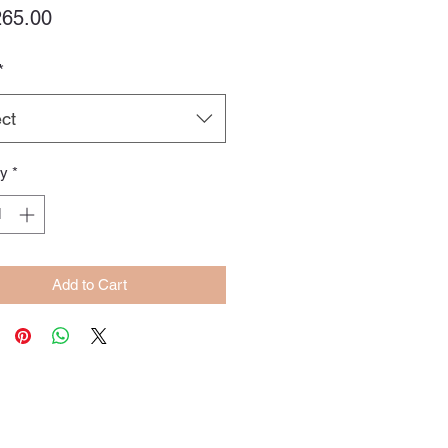
Price
65.00
*
ct
ty
*
Add to Cart