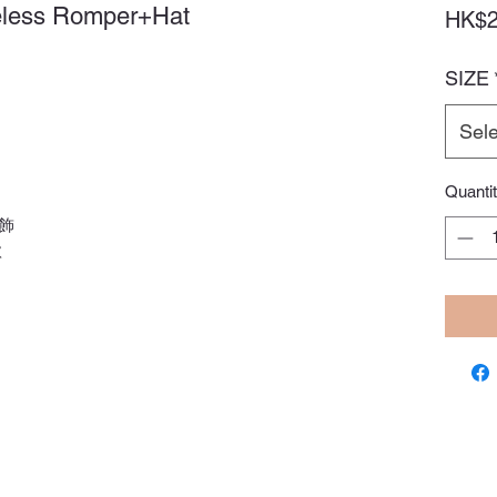
eless Romper+Hat
HK$2
SIZE
Sele
Quanti
飾
款