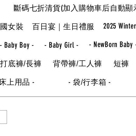
斷碼七折清貨(加入購物車后自動顯
2025 Winte
韓國女裝
百日宴｜生日禮服
- NewBorn Baby 
- Baby Boy -
- Baby Girl -
打底褲/長褲
背帶褲/工人褲
短褲
 床上用品 -
- 袋/行李箱 -