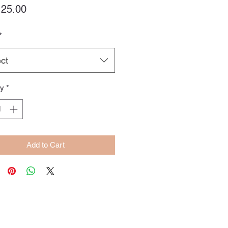
Price
25.00
*
ct
ty
*
Add to Cart