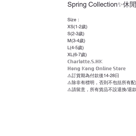
Spring Collection✨
Size：
XS(1-2歲)
S(2-3歲)
M(3-4歲)
L(4-5歲)
XL(6-7歲)
ℂ𝕙𝕒𝕣𝕝𝕠𝕥𝕥𝕖.𝕊.ℍ𝕂
ℍ𝕠𝕟𝕘 𝕂𝕠𝕟𝕘 𝕆𝕟𝕝𝕚𝕟𝕖 𝕊𝕥𝕠𝕣𝕖
⚠️訂貨期為付款後14-28日
⚠️除非有標明，否則不包括所有配
⚠️請留意，所有貨品不設退換/退