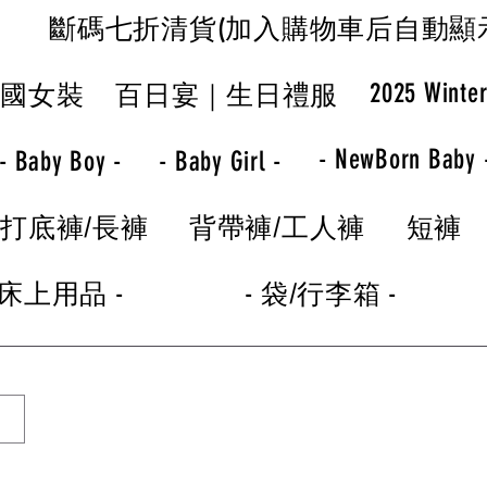
斷碼七折清貨(加入購物車后自動顯
2025 Winte
韓國女裝
百日宴｜生日禮服
- NewBorn Baby 
- Baby Boy -
- Baby Girl -
打底褲/長褲
背帶褲/工人褲
短褲
 床上用品 -
- 袋/行李箱 -