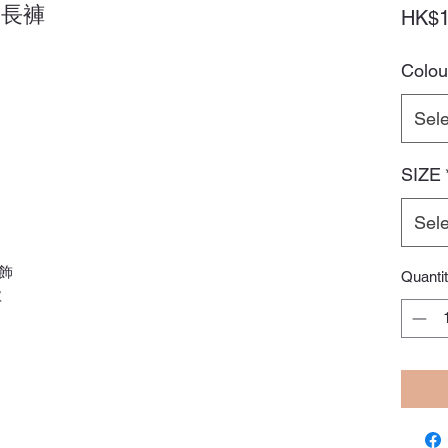
休閒長褲
HK$1
Colou
Sele
SIZE
Sele
飾
Quanti
款