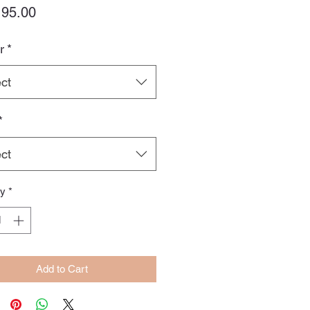
Price
95.00
r
*
ct
*
ct
ty
*
Add to Cart