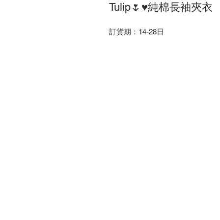
Tulip🌷♥純棉長袖夾衣
訂貨期：14-28日