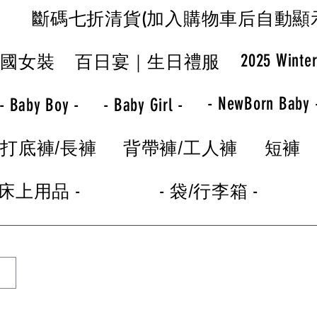
斷碼七折清貨(加入購物車后自動顯
2025 Winte
韓國女裝
百日宴｜生日禮服
- NewBorn Baby 
- Baby Boy -
- Baby Girl -
打底褲/長褲
背帶褲/工人褲
短褲
 床上用品 -
- 袋/行李箱 -