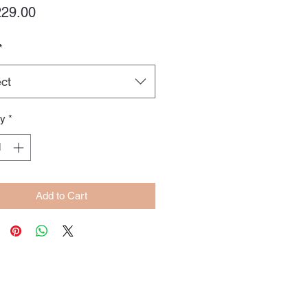
Price
29.00
*
ct
ty
*
Add to Cart