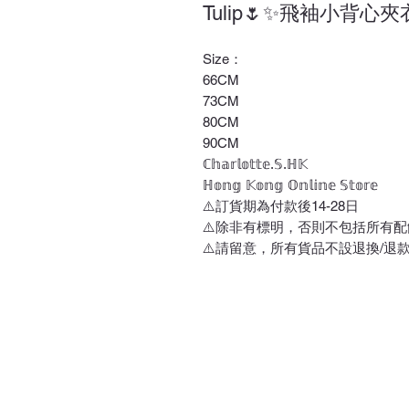
Tulip🌷✨飛袖小背心
Size：
66CM
73CM
80CM
90CM
ℂ𝕙𝕒𝕣𝕝𝕠𝕥𝕥𝕖.𝕊.ℍ𝕂
ℍ𝕠𝕟𝕘 𝕂𝕠𝕟𝕘 𝕆𝕟𝕝𝕚𝕟𝕖 𝕊𝕥𝕠𝕣𝕖
⚠️訂貨期為付款後14-28日
⚠️除非有標明，否則不包括所有配
⚠️請留意，所有貨品不設退換/退