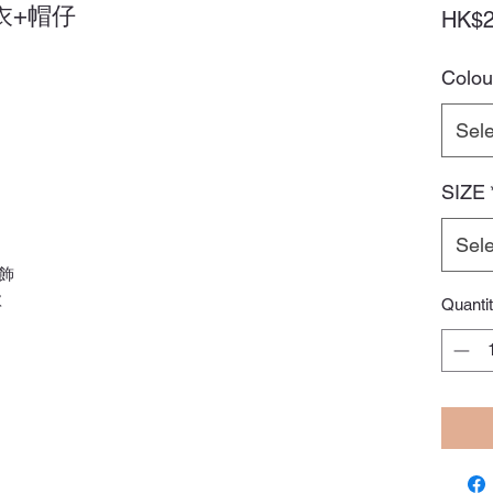
夾衣+帽仔
HK$2
Colou
Sele
SIZE
Sele
飾
款
Quanti