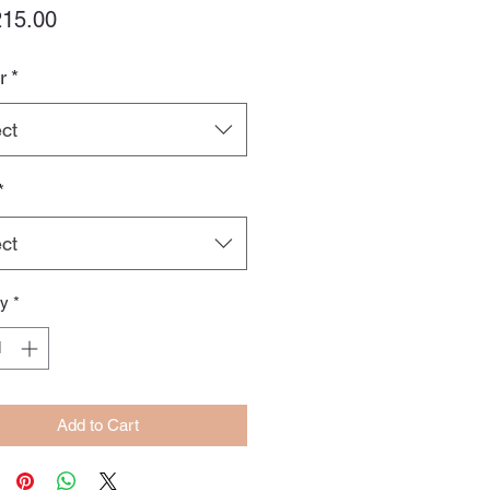
Price
15.00
r
*
ct
*
ct
ty
*
Add to Cart