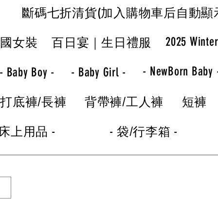
斷碼七折清貨(加入購物車后自動顯
2025 Winte
韓國女裝
百日宴｜生日禮服
- NewBorn Baby 
- Baby Boy -
- Baby Girl -
打底褲/長褲
背帶褲/工人褲
短褲
 床上用品 -
- 袋/行李箱 -