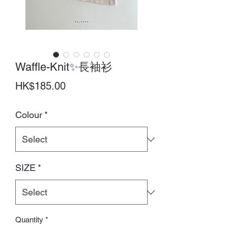
Waffle-Knit✨長袖衫
Price
HK$185.00
Colour
*
SIZE
*
Quantity
*