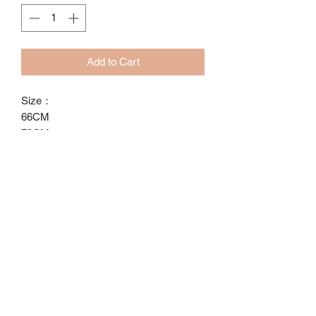
Add to Cart
Size：
66CM
73CM
80CM
90CM
ℂ𝕙𝕒𝕣𝕝𝕠𝕥𝕥𝕖.𝕊.ℍ𝕂
ℍ𝕠𝕟𝕘 𝕂𝕠𝕟𝕘 𝕆𝕟𝕝𝕚𝕟𝕖 𝕊𝕥𝕠𝕣𝕖
⚠️訂貨期為付款後14-28日
⚠️除非有標明，否則不包括所有配飾
⚠️請留意，所有貨品不設退換/退款